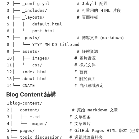
2

├── _config.yml           # Jekyll 配置

3

├── _includes/            # 可重用的 HTML 片段

4

├── _layouts/             # 頁面模板

5

│   ├── default.html

6

│   └── post.html

7

├── _posts/               # 博客文章（markdown）

8

│   └── YYYY-MM-DD-title.md

9

├── assets/               # 靜態資源

10

│   ├── images/          # 圖片資源

11

│   └── css/             # 樣式文件

12

├── index.html           # 首頁

13

├── about.html           # 關於頁面

Blog Content 結構
1

blog-content/

2

├── content/             # 原始 markdown 文章

3

│   ├── *.md            # 文章檔案

4

│   └── images/         # 文章圖片

5

├── pages/              # GitHub Pages HTML 版本（已