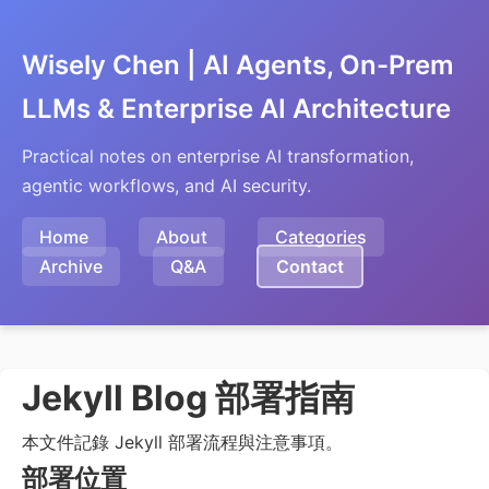
Wisely Chen | AI Agents, On-Prem
LLMs & Enterprise AI Architecture
Practical notes on enterprise AI transformation,
agentic workflows, and AI security.
Home
About
Categories
Archive
Q&A
Contact
Jekyll Blog 部署指南
本文件記錄 Jekyll 部署流程與注意事項。
部署位置