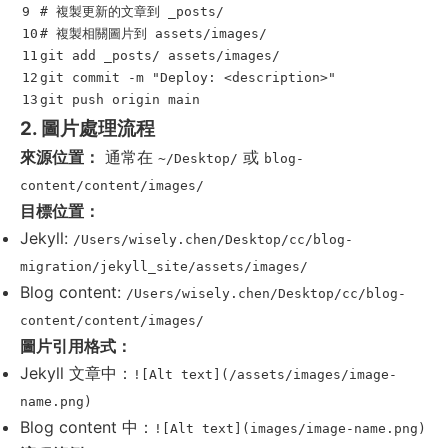
9

# 複製更新的文章到 _posts/
10

# 複製相關圖片到 assets/images/
11

git add _posts/ assets/images/

12

git commit 
-m
"Deploy: <description>"
2. 圖片處理流程
來源位置：
通常在
或
~/Desktop/
blog-
content/content/images/
目標位置：
Jekyll:
/Users/wisely.chen/Desktop/cc/blog-
migration/jekyll_site/assets/images/
Blog content:
/Users/wisely.chen/Desktop/cc/blog-
content/content/images/
圖片引用格式：
Jekyll 文章中：
![Alt text](/assets/images/image-
name.png)
Blog content 中：
![Alt text](images/image-name.png)