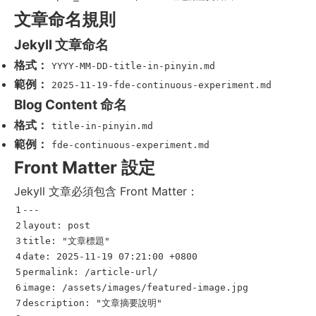
文章命名規則
Jekyll 文章命名
格式：
YYYY-MM-DD-title-in-pinyin.md
範例：
2025-11-19-fde-continuous-experiment.md
Blog Content 命名
格式：
title-in-pinyin.md
範例：
fde-continuous-experiment.md
Front Matter 設定
Jekyll 文章必須包含 Front Matter：
1

---
2

layout
:
post
3

title
:
"
文章標題"
4

date
:
2025-11-19 07:21:00 +0800
5

permalink
:
/article-url/
6

image
:
/assets/images/featured-image.jpg
7

description
:
"
文章摘要說明"