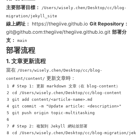
主要部署目標：
/Users/wisely.chen/Desktop/cc/blog-
migration/jekyll_site
線上網址：
https://thegiive.github.io
Git Repository：
git@github.com:thegiive/thegiive.github.io.git
部署分
支：
main
部署流程
1. 文章更新流程
當在
/Users/wisely.chen/Desktop/cc/blog-
更新文章時：
content/content/
1

# Step 1: 更新 markdown 文章（在 blog-content）
2

cd
 /Users/wisely.chen/Desktop/cc/blog-content

3

git add content/<article-name>.md

4

git commit 
-m
"Update article: <description>"
5

git push origin topic-multitasking

6

7

# Step 2: 複製到 Jekyll 網站並部署
8

cd