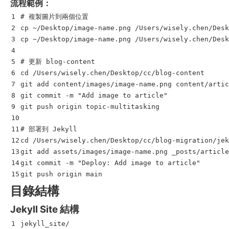
流程範例：
1

# 複製圖片到兩個位置
2

cp
3

cp
 ~/Desktop/image-name.png /Users/wisely.chen/Desk
4

5

# 更新 blog-content
6

cd
 /Users/wisely.chen/Desktop/cc/blog-content

7

git add content/images/image-name.png content/artic
8

git commit 
-m
"Add image to article"
9

git push origin topic-multitasking

10

11

# 部署到 Jekyll
12

cd
 /Users/wisely.chen/Desktop/cc/blog-migration/jek
13

git add assets/images/image-name.png _posts/article
14

git commit 
-m
"Deploy: Add image to article"
目錄結構
Jekyll Site 結構
1

jekyll_site/
