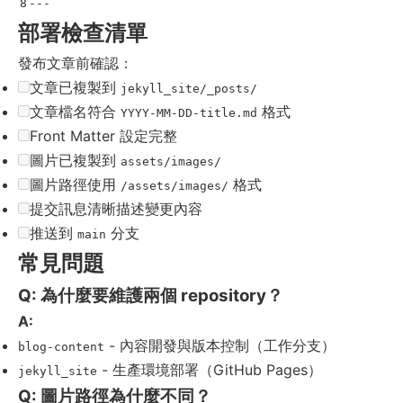
---
部署檢查清單
發布文章前確認：
文章已複製到
jekyll_site/_posts/
文章檔名符合
格式
YYYY-MM-DD-title.md
Front Matter 設定完整
圖片已複製到
assets/images/
圖片路徑使用
格式
/assets/images/
提交訊息清晰描述變更內容
推送到
分支
main
常見問題
Q: 為什麼要維護兩個 repository？
A:
- 內容開發與版本控制（工作分支）
blog-content
- 生產環境部署（GitHub Pages）
jekyll_site
Q: 圖片路徑為什麼不同？