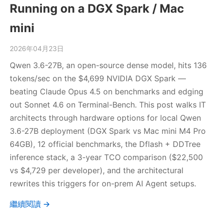
Running on a DGX Spark / Mac
mini
2026年04月23日
Qwen 3.6-27B, an open-source dense model, hits 136
tokens/sec on the $4,699 NVIDIA DGX Spark —
beating Claude Opus 4.5 on benchmarks and edging
out Sonnet 4.6 on Terminal-Bench. This post walks IT
architects through hardware options for local Qwen
3.6-27B deployment (DGX Spark vs Mac mini M4 Pro
64GB), 12 official benchmarks, the Dflash + DDTree
inference stack, a 3-year TCO comparison ($22,500
vs $4,729 per developer), and the architectural
rewrites this triggers for on-prem AI Agent setups.
繼續閱讀 →