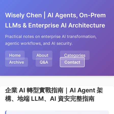
Wisely Chen | AI Agents, On-Prem
LLMs & Enterprise AI Architecture
Practical notes on enterprise AI transformation,
agentic workflows, and AI security.
Home
About
Categories
Archive
Q&A
Contact
企業 AI 轉型實戰指南｜AI Agent 架
構、地端 LLM、AI 資安完整指南