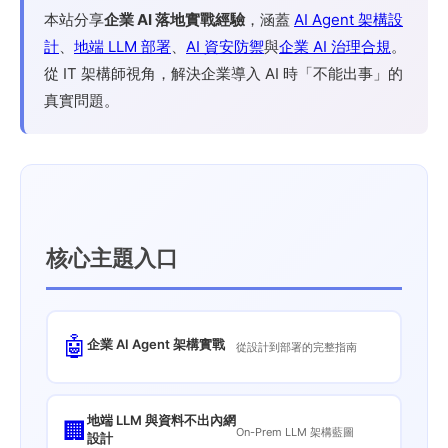
本站分享
企業 AI 落地實戰經驗
，涵蓋
AI Agent 架構設
計
、
地端 LLM 部署
、
AI 資安防禦
與
企業 AI 治理合規
。
從 IT 架構師視角，解決企業導入 AI 時「不能出事」的
真實問題。
核心主題入口
🤖
企業 AI Agent 架構實戰
從設計到部署的完整指南
地端 LLM 與資料不出內網
🏢
On-Prem LLM 架構藍圖
設計