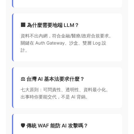
🏢 為什麼需要地端 LLM？
資料不出內網，符合金融/醫療/政府合規要求。
關鍵在 Auth Gateway、沙盒、雙層 Log 設
計。
⚖️ 台灣 AI 基本法要求什麼？
七大原則：可問責性、透明性、資料最小化。
出事時你要能交代，不是 AI 背鍋。
🛡️ 傳統 WAF 能防 AI 攻擊嗎？