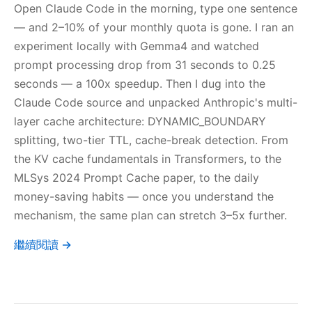
Open Claude Code in the morning, type one sentence
— and 2–10% of your monthly quota is gone. I ran an
experiment locally with Gemma4 and watched
prompt processing drop from 31 seconds to 0.25
seconds — a 100x speedup. Then I dug into the
Claude Code source and unpacked Anthropic's multi-
layer cache architecture: DYNAMIC_BOUNDARY
splitting, two-tier TTL, cache-break detection. From
the KV cache fundamentals in Transformers, to the
MLSys 2024 Prompt Cache paper, to the daily
money-saving habits — once you understand the
mechanism, the same plan can stretch 3–5x further.
繼續閱讀 →