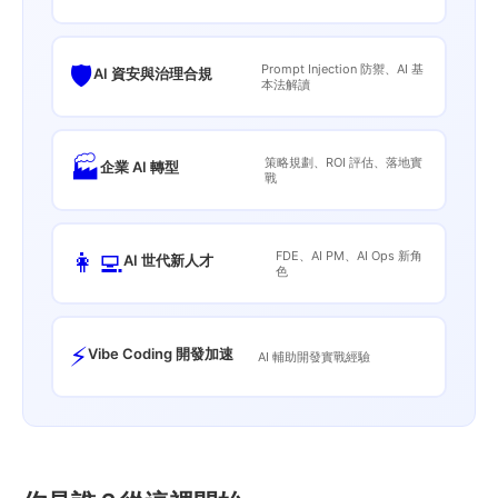
🛡️
Prompt Injection 防禦、AI 基
AI 資安與治理合規
本法解讀
🏭
策略規劃、ROI 評估、落地實
企業 AI 轉型
戰
👩‍💻
FDE、AI PM、AI Ops 新角
AI 世代新人才
色
⚡
Vibe Coding 開發加速
AI 輔助開發實戰經驗