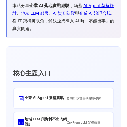
本站分享
企業 AI 落地實戰經驗
，涵蓋
AI Agent 架構設
計
、
地端 LLM 部署
、
AI 資安防禦
與
企業 AI 治理合規
。
從 IT 架構師視角，解決企業導入 AI 時「不能出事」的
真實問題。
核心主題入口
🤖
企業 AI Agent 架構實戰
從設計到部署的完整指南
地端 LLM 與資料不出內網
🏢
On-Prem LLM 架構藍圖
設計