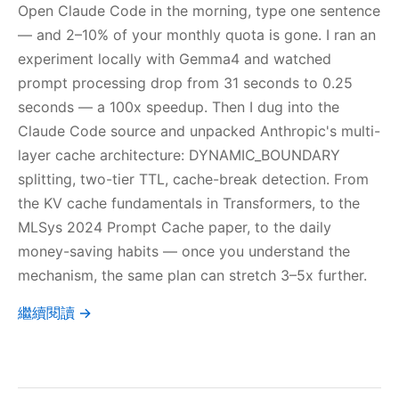
Open Claude Code in the morning, type one sentence
— and 2–10% of your monthly quota is gone. I ran an
experiment locally with Gemma4 and watched
prompt processing drop from 31 seconds to 0.25
seconds — a 100x speedup. Then I dug into the
Claude Code source and unpacked Anthropic's multi-
layer cache architecture: DYNAMIC_BOUNDARY
splitting, two-tier TTL, cache-break detection. From
the KV cache fundamentals in Transformers, to the
MLSys 2024 Prompt Cache paper, to the daily
money-saving habits — once you understand the
mechanism, the same plan can stretch 3–5x further.
繼續閱讀 →