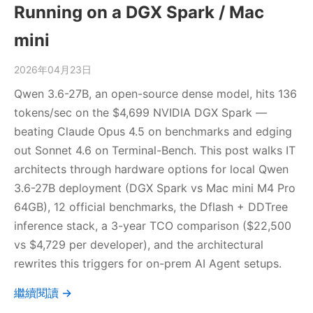
Running on a DGX Spark / Mac
mini
2026年04月23日
Qwen 3.6-27B, an open-source dense model, hits 136
tokens/sec on the $4,699 NVIDIA DGX Spark —
beating Claude Opus 4.5 on benchmarks and edging
out Sonnet 4.6 on Terminal-Bench. This post walks IT
architects through hardware options for local Qwen
3.6-27B deployment (DGX Spark vs Mac mini M4 Pro
64GB), 12 official benchmarks, the Dflash + DDTree
inference stack, a 3-year TCO comparison ($22,500
vs $4,729 per developer), and the architectural
rewrites this triggers for on-prem AI Agent setups.
繼續閱讀 →