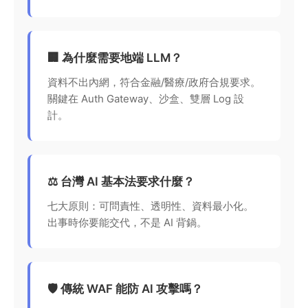
🏢 為什麼需要地端 LLM？
資料不出內網，符合金融/醫療/政府合規要求。
關鍵在 Auth Gateway、沙盒、雙層 Log 設
計。
⚖️ 台灣 AI 基本法要求什麼？
七大原則：可問責性、透明性、資料最小化。
出事時你要能交代，不是 AI 背鍋。
🛡️ 傳統 WAF 能防 AI 攻擊嗎？