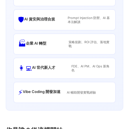
🛡️
Prompt Injection 防禦、AI 基
AI 資安與治理合規
本法解讀
🏭
策略規劃、ROI 評估、落地實
企業 AI 轉型
戰
👩‍💻
FDE、AI PM、AI Ops 新角
AI 世代新人才
色
⚡
Vibe Coding 開發加速
AI 輔助開發實戰經驗