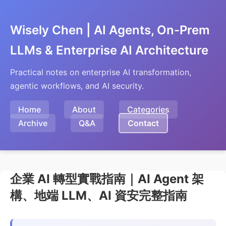
Wisely Chen | AI Agents, On-Prem
LLMs & Enterprise AI Architecture
Practical notes on enterprise AI transformation,
agentic workflows, and AI security.
Home
About
Categories
Archive
Q&A
Contact
企業 AI 轉型實戰指南｜AI Agent 架
構、地端 LLM、AI 資安完整指南